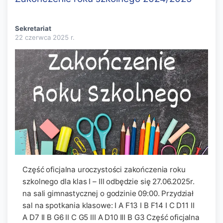
Sekretariat
22 czerwca 2025
r.
Część oficjalna uroczystości zakończenia roku
szkolnego dla klas I – III odbędzie się 27.06.2025r.
na sali gimnastycznej o godzinie 09:00. Przydział
sal na spotkania klasowe: I A F13 I B F14 I C D11 II
A D7 II B G6 II C G5 III A D10 III B G3 Część oficjalna