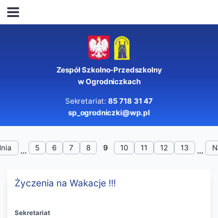
Zespół Szkolno-Przedszkolny
w Ogrodniczkach
Sekretariat:
85 718 31 47
sp_ogrodniczki@wp.pl
nia
5
6
7
8
9
10
11
12
13
N
Życzenia na Wakacje !!!
Sekretariat