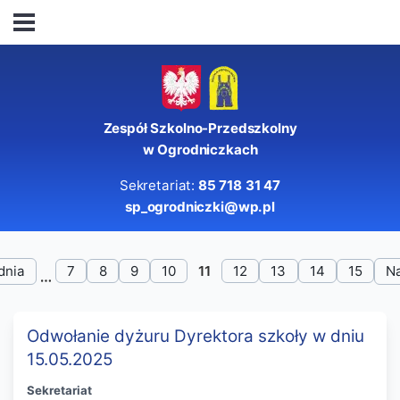
Zespół Szkolno-Przedszkolny
w Ogrodniczkach
Sekretariat:
85 718 31 47
sp_ogrodniczki@wp.pl
dnia
7
8
9
10
11
12
13
14
15
N
Odwołanie dyżuru Dyrektora szkoły w dniu
15.05.2025
Sekretariat