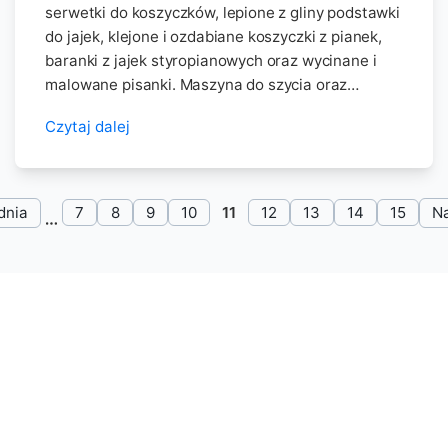
serwetki do koszyczków, lepione z gliny podstawki
do jajek, klejone i ozdabiane koszyczki z pianek,
baranki z jajek styropianowych oraz wycinane i
malowane pisanki. Maszyna do szycia oraz…
Czytaj dalej
dnia
7
8
9
10
11
12
13
14
15
N