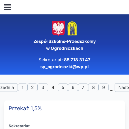
Zespół Szkolno-Przedszkolny
w Ogrodniczkach
Sekretariat:
85 718 31 47
sp_ogrodniczki@wp.pl
zednia
1
2
3
4
5
6
7
8
9
Nast
Przekaż 1,5%
Sekretariat