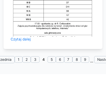
Czytaj dalej
zednia
1
2
3
4
5
6
7
8
9
Nast